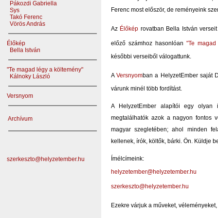
Pákozdi Gabriella
Ferenc most először, de reményeink szeri
Sys
Takó Ferenc
Vörös András
Az
Élőkép
rovatban Bella István verseit
Élőkép
előző számhoz hasonlóan
"Te magad 
Bella István
későbbi verseiből válogattunk.
"Te magad légy a költemény"
A
Versnyom
ban a HelyzetEmber saját Do
Kálnoky László
várunk minél több fordítást.
Versnyom
A HelyzetEmber alapítói egy olyan ir
megtalálhatók azok a nagyon fontos v
Archívum
magyar szegletében; ahol minden fe
kellenek, írók, költők, bárki. Ön. Küldje b
Ímélcímeink:
szerkeszto@helyzetember.hu
helyzetember@helyzetember.hu
szerkeszto@helyzetember.hu
Ezekre várjuk a műveket, véleményeket, 