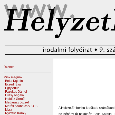
Üzenet
Mink magunk
Bella Katalin
Ecsedi Éva
Egry Artúr
Fazekas Dániel
Füssy Angéla
Hojdák Gergő
Madarász József
Maróti Szabolcs V. O. B.
A HelyzetEmber.hu legújabb számában 
Myra
Nyírfalvi Károly
be néhány új beküldőt: Bella Katalin,